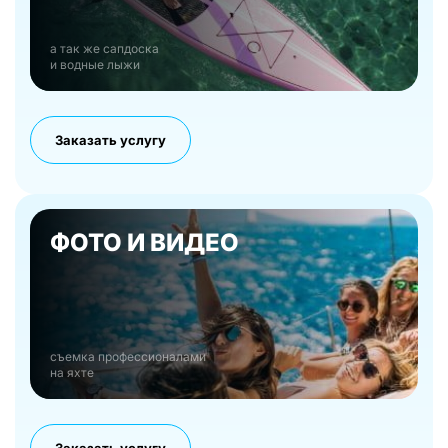
а так же сапдоска
и водные лыжи
Заказать услугу
ФОТО И ВИДЕО
съемка профессионалами
на яхте