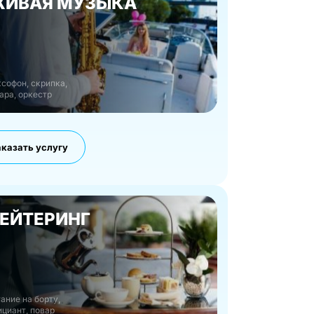
ИВАЯ МУЗЫКА
софон, скрипка,
ара, оркестр
аказать услугу
ЕЙТЕРИНГ
ание на борту,
ициант, повар