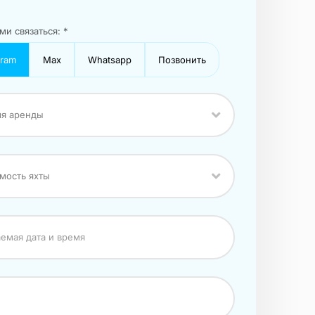
ми связаться: *
gram
Max
Whatsapp
Позвонить
я аренды
мость яхты