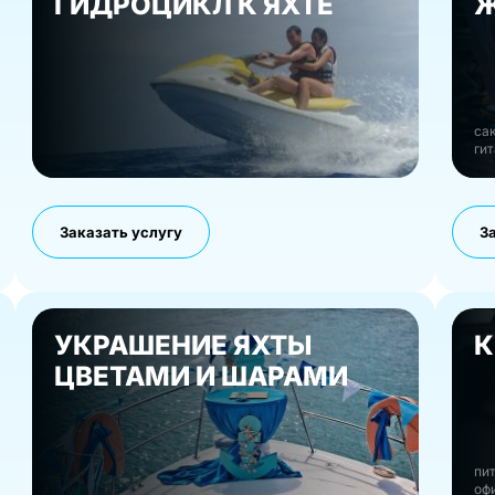
ГИДРОЦИКЛ К ЯХТЕ
Ж
сак
гит
Заказать услугу
З
УКРАШЕНИЕ ЯХТЫ
К
ЦВЕТАМИ И ШАРАМИ
пит
оф