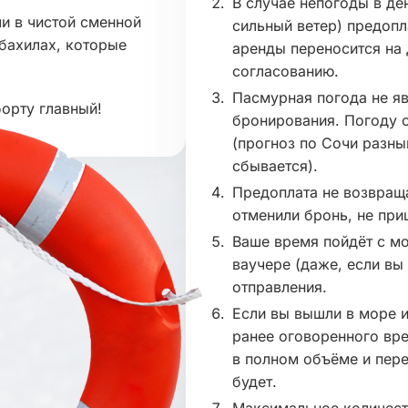
В случае непогоды в де
ли в чистой сменной
сильный ветер) предопл
 бахилах, которые
аренды переносится на
согласованию.
Пасмурная погода не я
борту главный!
бронирования. Погоду 
(прогноз по Сочи разны
сбывается).
Предоплата не возвраща
отменили бронь, не при
Ваше время пойдёт с мо
ваучере (даже, если вы 
отправления.
Если вы вышли в море и
ранее оговоренного вре
в полном объёме и пере
будет.