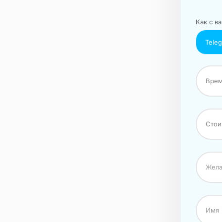
Как с ва
Tele
Врем
Стои