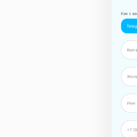
Как с ва
Tele
Кол-