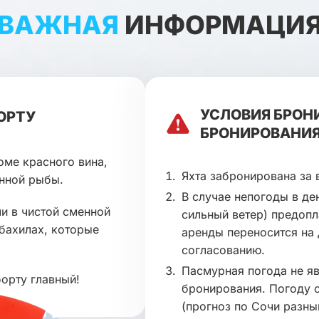
ВАЖНАЯ
ИНФОРМАЦИ
УСЛОВИЯ БРОН
ОРТУ
БРОНИРОВАНИЯ
оме красного вина,
Яхта забронирована за 
енной рыбы.
В случае непогоды в де
ли в чистой сменной
сильный ветер) предопл
 бахилах, которые
аренды переносится на
согласованию.
Пасмурная погода не я
борту главный!
бронирования. Погоду 
(прогноз по Сочи разны