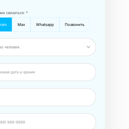
ми связаться: *
gram
Max
Whatsapp
Позвонить
во человек